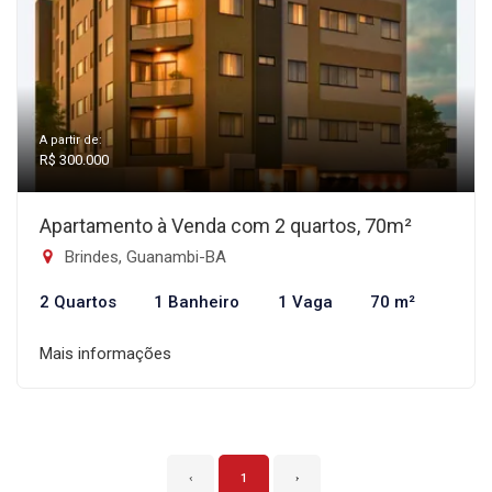
A partir de:
R$ 300.000
Apartamento à Venda com 2 quartos, 70m²
Brindes, Guanambi-BA
2 Quartos
1 Banheiro
1 Vaga
70 m²
Mais informações
‹
1
›