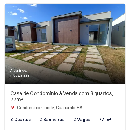
A partir de:
R$ 240.000
Casa de Condomínio à Venda com 3 quartos,
77m²
Condomínio Conde, Guanambi-BA
3 Quartos
2 Banheiros
2 Vagas
77 m²