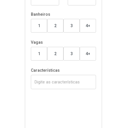
Banheiros
1
2
3
4+
Vagas
1
2
3
4+
Características