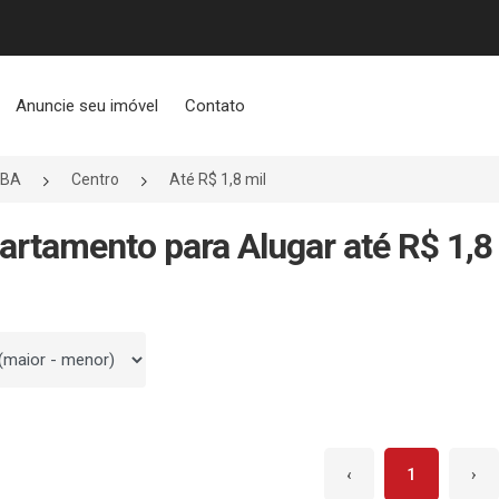
Anuncie seu imóvel
Contato
/BA
Centro
Até R$ 1,8 mil
artamento para Alugar até R$ 1,8
 por
‹
1
›