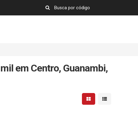
 mil em Centro, Guanambi,
Mostrar resultados em 
Mostrar resultad