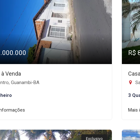
1.000.000
R$ 
 à Venda
Casa
ntro, Guanambi-BA
Sa
heiro
3 Qu
informações
Mais 
Exclusivo