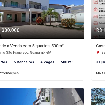
1.300.000
R$ 
ado à Venda com 5 quartos, 500m²
Casa
irro São Francisco, Guanambi-BA
Sa
rtos
5 Banheiros
4 Vagas
500 m²
3 Qu
informações
Mais 