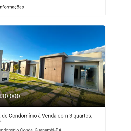
informações
330.000
 de Condomínio à Venda com 3 quartos,
²
ndomínio Conde, Guanambi-BA