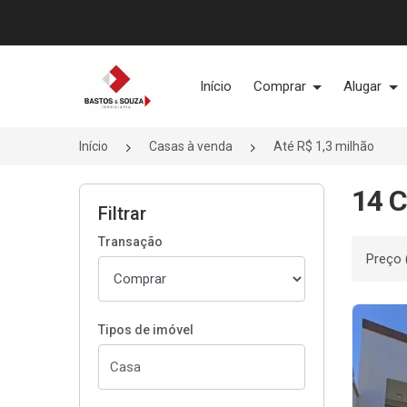
Página inicial
Início
Comprar
Alugar
Início
Casas à venda
Até R$ 1,3 milhão
14 C
Filtrar
Transação
Ordenar
Tipos de imóvel