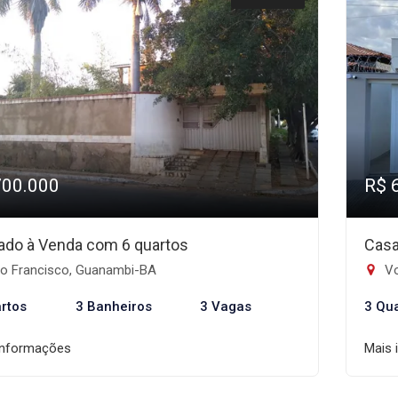
700.000
R$ 
ado à Venda com 6 quartos
Casa
o Francisco, Guanambi-BA
Vo
rtos
3 Banheiros
3 Vagas
3 Qu
informações
Mais 