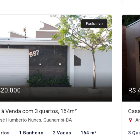
Exclusivo
420.000
R$ 
 à Venda com 3 quartos, 164m²
Casa
sé Humberto Nunes, Guanambi-BA
Ar
rtos
1 Banheiro
2 Vagas
164 m²
3 Qu