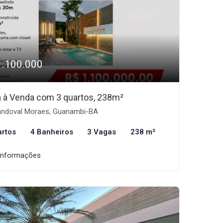
1.100.000
 à Venda com 3 quartos, 238m²
ndoval Moraes, Guanambi-BA
artos
4 Banheiros
3 Vagas
238 m²
informações