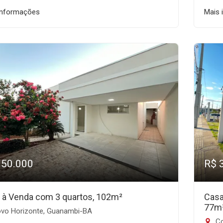
informações
Mais 
350.000
R$ 
 à Venda com 3 quartos, 102m²
Casa
77m
vo Horizonte, Guanambi-BA
Co