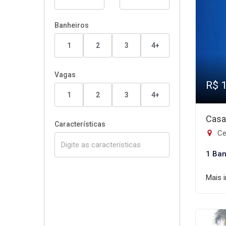
Banheiros
1
2
3
4+
Vagas
R$ 
1
2
3
4+
Casa
Características
Ce
1 Ban
Mais 