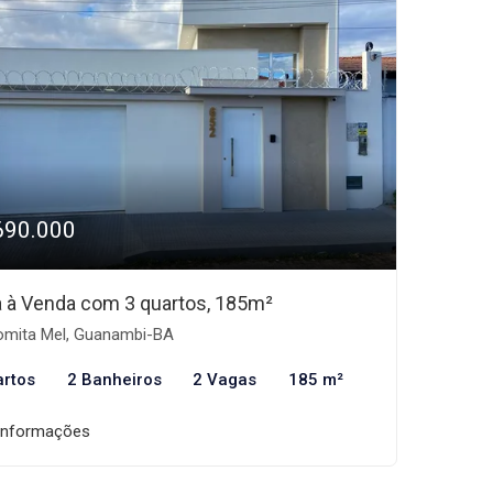
690.000
 à Venda com 3 quartos, 185m²
mita Mel, Guanambi-BA
artos
2 Banheiros
2 Vagas
185 m²
informações