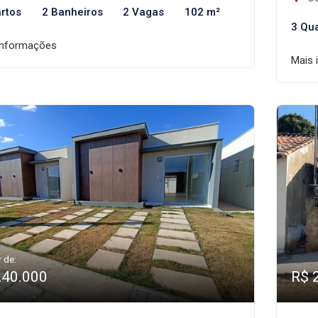
rtos
2 Banheiros
2 Vagas
102 m²
3 Qu
informações
Mais 
r de:
240.000
R$ 