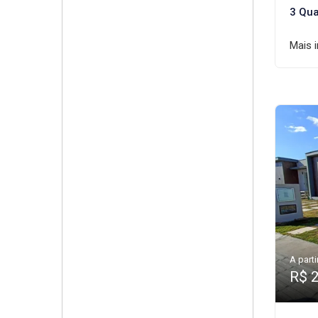
3 Qua
Mais 
A parti
R$ 