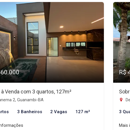
560.000
R$ 
 à Venda com 3 quartos, 127m²
Sobr
anema 2, Guanambi-BA
De
rtos
3 Banheiros
2 Vagas
127 m²
3 Qu
informações
Mais 