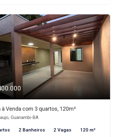
400.000
 à Venda com 3 quartos, 120m²
aujo, Guanambi-BA
artos
2 Banheiros
2 Vagas
120 m²