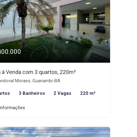
800.000
 à Venda com 3 quartos, 220m²
ndoval Moraes, Guanambi-BA
artos
3 Banheiros
2 Vagas
220 m²
informações