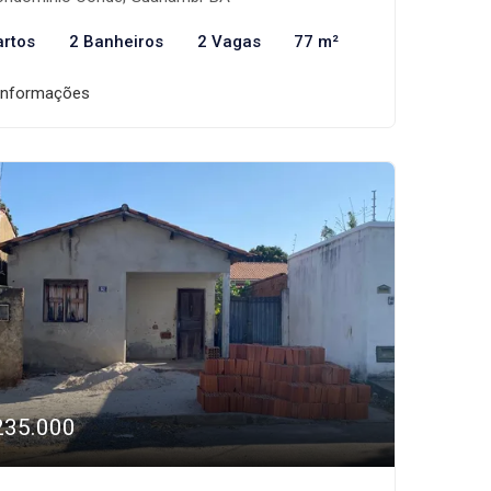
artos
2 Banheiros
2 Vagas
77 m²
informações
235.000