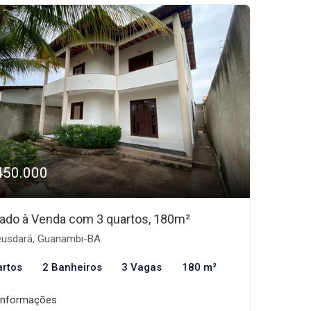
450.000
ado à Venda com 3 quartos, 180m²
usdará, Guanambi-BA
artos
2 Banheiros
3 Vagas
180 m²
informações