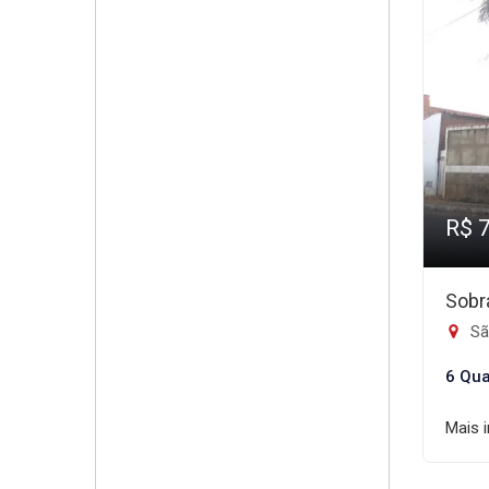
R$ 
Sobr
Sã
6 Qua
Mais 