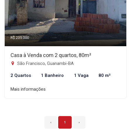
R$ 235.000
Casa à Venda com 2 quartos, 80m²
São Francisco, Guanambi-BA
2 Quartos
1 Banheiro
1 Vaga
80 m²
Mais informações
‹
1
›