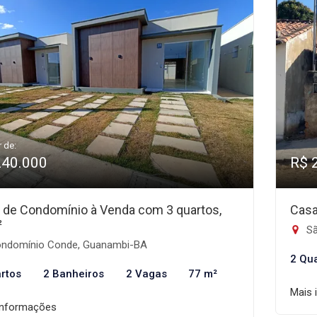
r de:
240.000
R$ 
 de Condomínio à Venda com 3 quartos,
Casa
²
Sã
ndomínio Conde, Guanambi-BA
2 Qu
rtos
2 Banheiros
2 Vagas
77 m²
Mais 
informações