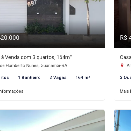
420.000
R$ 
 à Venda com 3 quartos, 164m²
Casa
sé Humberto Nunes, Guanambi-BA
Ar
rtos
1 Banheiro
2 Vagas
164 m²
3 Qu
informações
Mais 