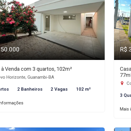
350.000
R$ 
 à Venda com 3 quartos, 102m²
Casa
77m
vo Horizonte, Guanambi-BA
Co
rtos
2 Banheiros
2 Vagas
102 m²
3 Qu
informações
Mais 