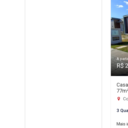
A parti
R$ 
Casa
77m
Co
3 Qua
Mais 