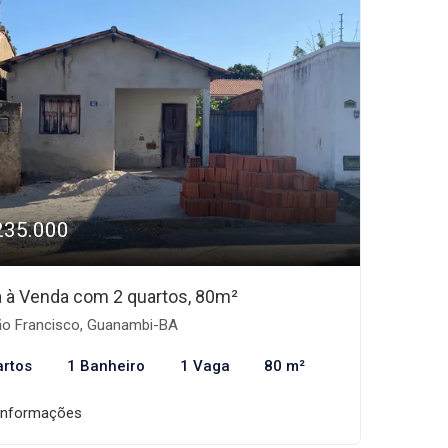
235.000
 à Venda com 2 quartos, 80m²
o Francisco, Guanambi-BA
artos
1 Banheiro
1 Vaga
80 m²
informações