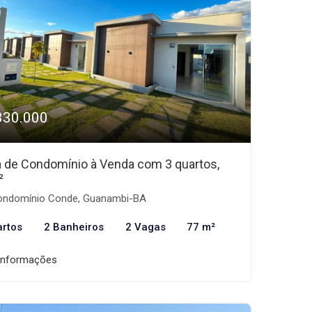
330.000
 de Condomínio à Venda com 3 quartos,
²
ndomínio Conde, Guanambi-BA
artos
2 Banheiros
2 Vagas
77 m²
informações