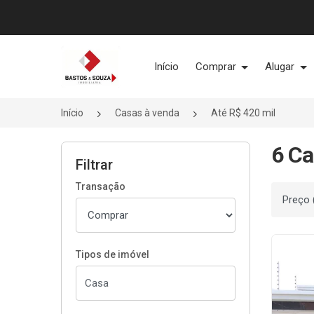
Página inicial
Início
Comprar
Alugar
Início
Casas à venda
Até R$ 420 mil
6 Ca
Filtrar
Transação
Ordenar
Tipos de imóvel