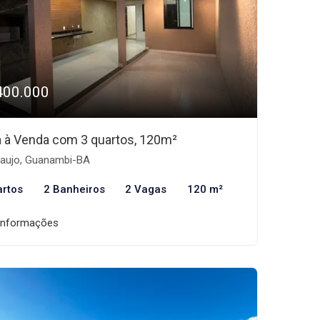
400.000
 à Venda com 3 quartos, 120m²
aujo, Guanambi-BA
artos
2 Banheiros
2 Vagas
120 m²
informações