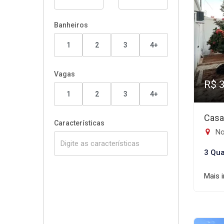
Banheiros
1
2
3
4+
Vagas
R$ 
1
2
3
4+
Casa
Características
No
3 Qua
Mais 