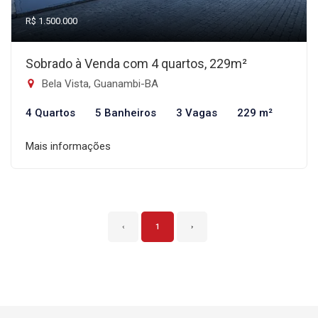
R$ 1.500.000
Sobrado à Venda com 4 quartos, 229m²
Bela Vista, Guanambi-BA
4 Quartos
5 Banheiros
3 Vagas
229 m²
Mais informações
‹
1
›