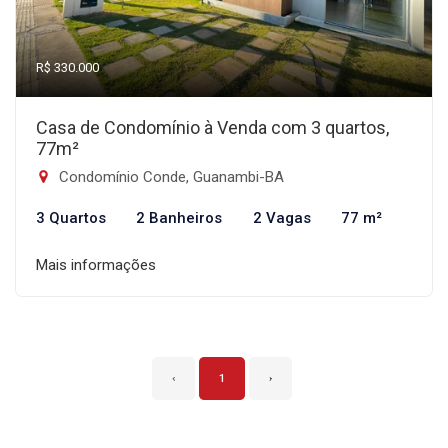
R$ 330.000
Casa de Condomínio à Venda com 3 quartos,
77m²
Condomínio Conde, Guanambi-BA
3 Quartos
2 Banheiros
2 Vagas
77 m²
Mais informações
‹
1
›