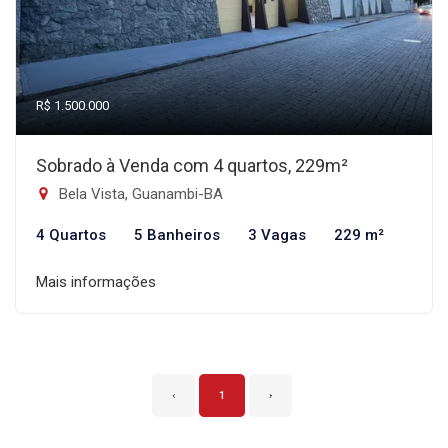
R$ 1.500.000
Sobrado à Venda com 4 quartos, 229m²
Bela Vista, Guanambi-BA
4 Quartos
5 Banheiros
3 Vagas
229 m²
Mais informações
‹
1
›