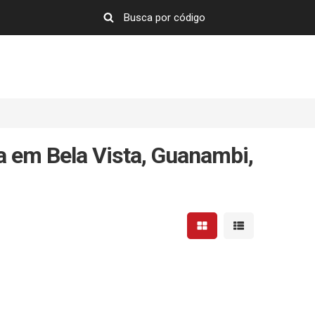
 em Bela Vista, Guanambi,
Mostrar resultados em 
Mostrar resultad