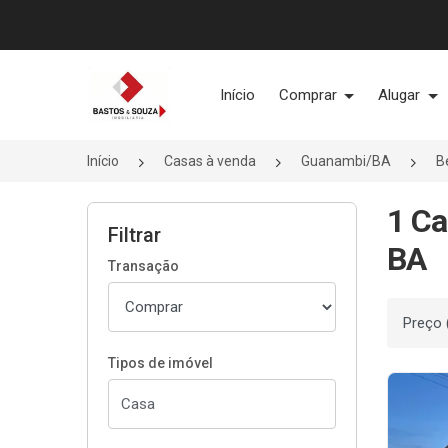
Página inicial
Início
Comprar
Alugar
Início
Casas à venda
Guanambi/BA
B
1 Ca
Filtrar
BA
Transação
Ordenar
Tipos de imóvel