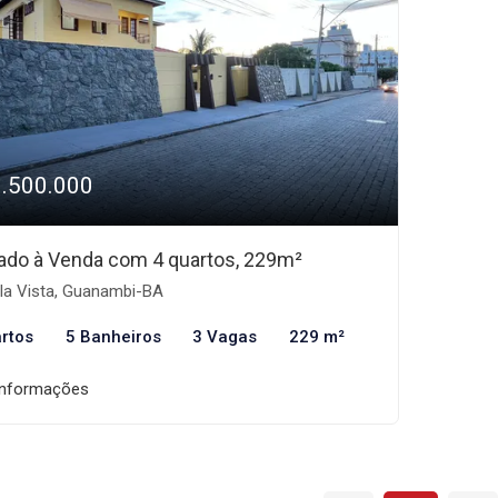
1.500.000
ado à Venda com 4 quartos, 229m²
la Vista, Guanambi-BA
rtos
5 Banheiros
3 Vagas
229 m²
informações