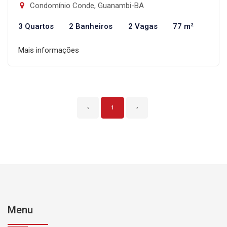
Condomínio Conde, Guanambi-BA
3 Quartos
2 Banheiros
2 Vagas
77 m²
Mais informações
‹
1
›
Menu