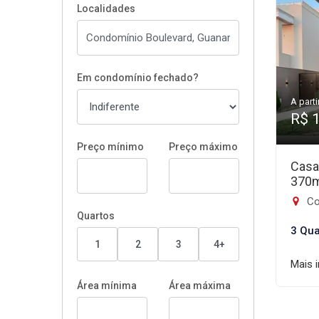
Localidades
Em condomínio fechado?
A parti
R$ 
Preço mínimo
Preço máximo
Casa
370
Co
Quartos
3 Qua
1
2
3
4+
Mais 
Área mínima
Área máxima