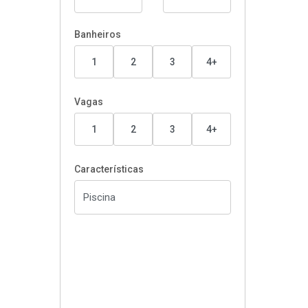
Banheiros
1
2
3
4+
Vagas
1
2
3
4+
Características