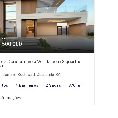
r de:
1.500.000
 de Condomínio à Venda com 3 quartos,
m²
ndomínio Boulevard, Guanambi-BA
rtos
4 Banheiros
2 Vagas
370 m²
informações