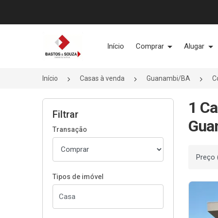
Página inicial
Início
Comprar
Alugar
Início
Casas à venda
Guanambi/BA
C
1 Ca
Filtrar
Gua
Transação
Ordenar
Tipos de imóvel