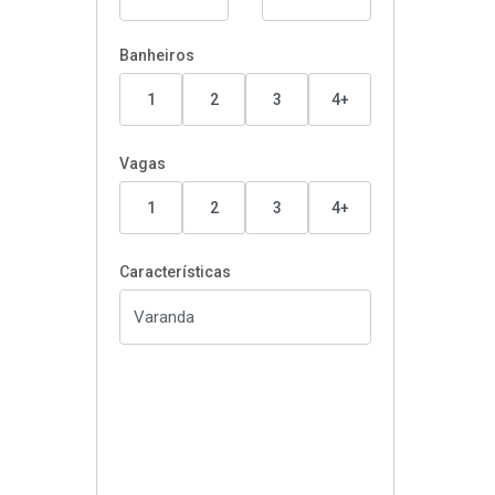
Banheiros
1
2
3
4+
Vagas
1
2
3
4+
Características