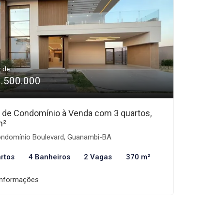
r de:
1.500.000
 de Condomínio à Venda com 3 quartos,
m²
ndomínio Boulevard, Guanambi-BA
rtos
4 Banheiros
2 Vagas
370 m²
informações