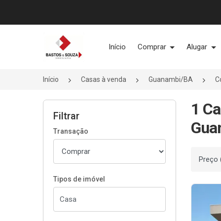
Página inicial
Início
Comprar
Alugar
Início
Casas à venda
Guanambi/BA
C
1 Ca
Filtrar
Gua
Transação
Ordenar
Tipos de imóvel