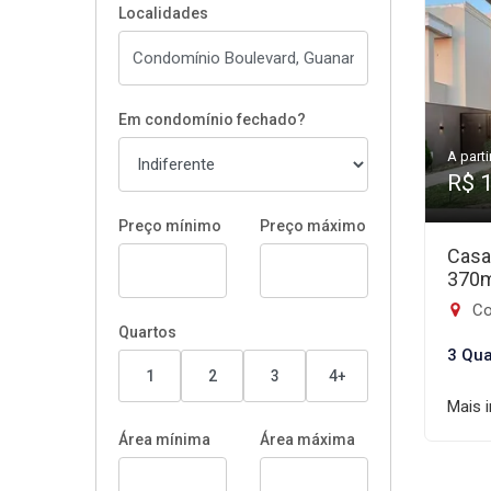
Localidades
Em condomínio fechado?
A parti
R$ 
Preço mínimo
Preço máximo
Casa
370
Co
Quartos
3 Qua
1
2
3
4+
Mais 
Área mínima
Área máxima