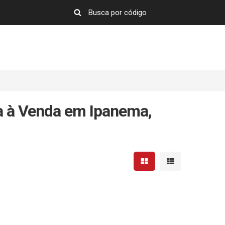
a à Venda em Ipanema,
Mostrar resultados em 
Mostrar resultad