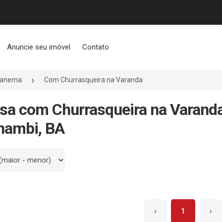
Anuncie seu imóvel
Contato
panema
Com Churrasqueira na Varanda
sa com Churrasqueira na Varand
nambi, BA
 por
‹
1
›