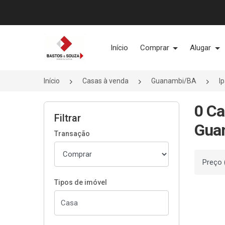
Página inicial
Início
Comprar
Alugar
Início
Casas à venda
Guanambi/BA
I
0 Ca
Filtrar
Gua
Transação
Ordenar
Tipos de imóvel