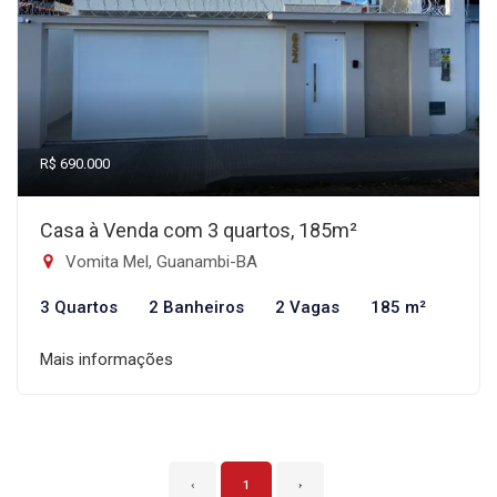
R$ 690.000
Casa à Venda com 3 quartos, 185m²
Vomita Mel, Guanambi-BA
3 Quartos
2 Banheiros
2 Vagas
185 m²
Mais informações
‹
1
›