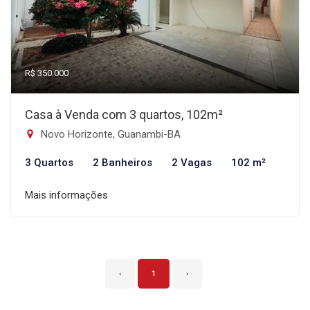
R$ 350.000
Casa à Venda com 3 quartos, 102m²
Novo Horizonte, Guanambi-BA
3 Quartos
2 Banheiros
2 Vagas
102 m²
Mais informações
‹
1
›