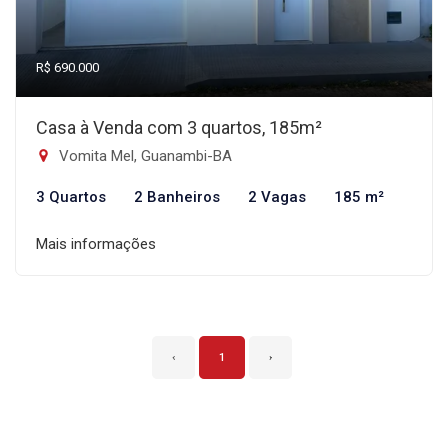
R$ 690.000
Casa à Venda com 3 quartos, 185m²
Vomita Mel, Guanambi-BA
3 Quartos
2 Banheiros
2 Vagas
185 m²
Mais informações
‹
1
›