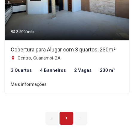
R$ 2.500
/mês
Cobertura para Alugar com 3 quartos, 230m²
Centro, Guanambi-BA
3 Quartos
4 Banheiros
2 Vagas
230 m²
Mais informações
‹
1
›