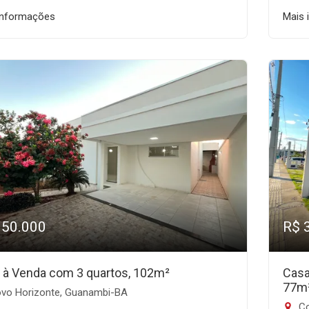
informações
Mais 
350.000
R$ 
 à Venda com 3 quartos, 102m²
Casa
77m
vo Horizonte, Guanambi-BA
Co