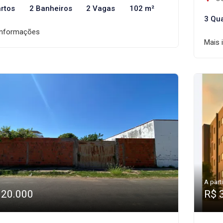
rtos
2 Banheiros
2 Vagas
102 m²
3 Qu
informações
Mais 
A parti
320.000
R$ 