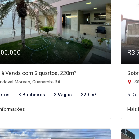
800.000
R$ 
 à Venda com 3 quartos, 220m²
Sobr
ndoval Moraes, Guanambi-BA
Sã
rtos
3 Banheiros
2 Vagas
220 m²
6 Qu
informações
Mais 