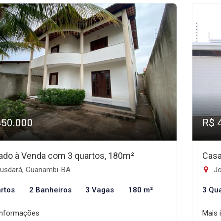
450.000
R$ 
ado à Venda com 3 quartos, 180m²
Casa
usdará, Guanambi-BA
Jo
rtos
2 Banheiros
3 Vagas
180 m²
3 Qu
informações
Mais 