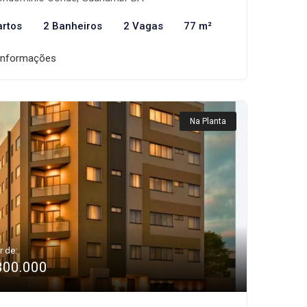
artos
2 Banheiros
2 Vagas
77 m²
informações
Na Planta
r de:
300.000