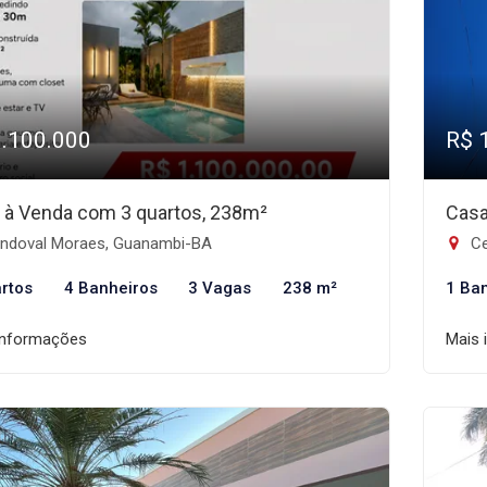
1.100.000
R$ 
 à Venda com 3 quartos, 238m²
Casa
ndoval Moraes, Guanambi-BA
Ce
rtos
4 Banheiros
3 Vagas
238 m²
1 Ba
informações
Mais 