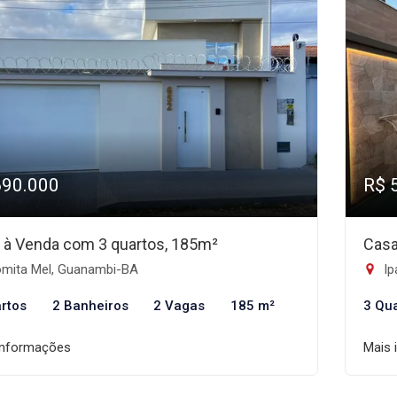
690.000
R$ 
 à Venda com 3 quartos, 185m²
Casa
mita Mel, Guanambi-BA
Ip
rtos
2 Banheiros
2 Vagas
185 m²
3 Qu
informações
Mais 