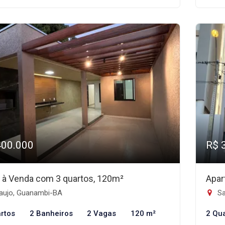
400.000
R$ 
 à Venda com 3 quartos, 120m²
Apar
aujo, Guanambi-BA
Sa
rtos
2 Banheiros
2 Vagas
120 m²
2 Qu