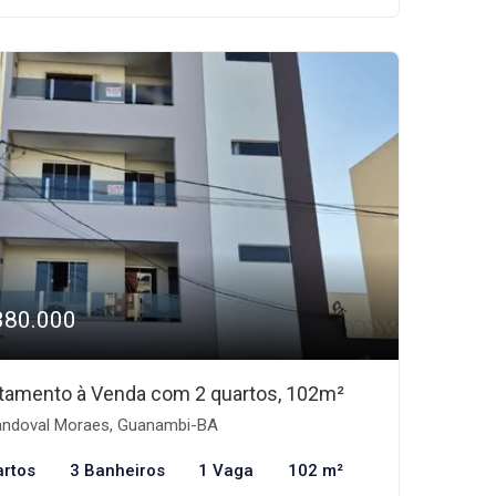
380.000
tamento à Venda com 2 quartos, 102m²
ndoval Moraes, Guanambi-BA
artos
3 Banheiros
1 Vaga
102 m²