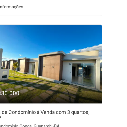
informações
330.000
 de Condomínio à Venda com 3 quartos,
²
ndomínio Conde, Guanambi-BA