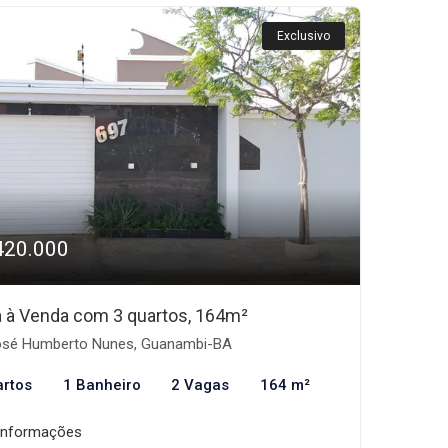
Exclusivo
420.000
 à Venda com 3 quartos, 164m²
sé Humberto Nunes, Guanambi-BA
artos
1 Banheiro
2 Vagas
164 m²
informações