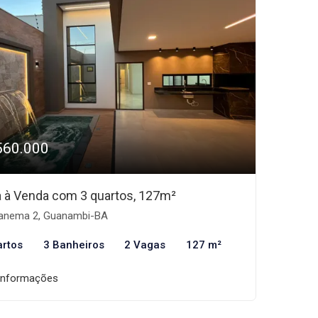
560.000
 à Venda com 3 quartos, 127m²
anema 2, Guanambi-BA
artos
3 Banheiros
2 Vagas
127 m²
informações