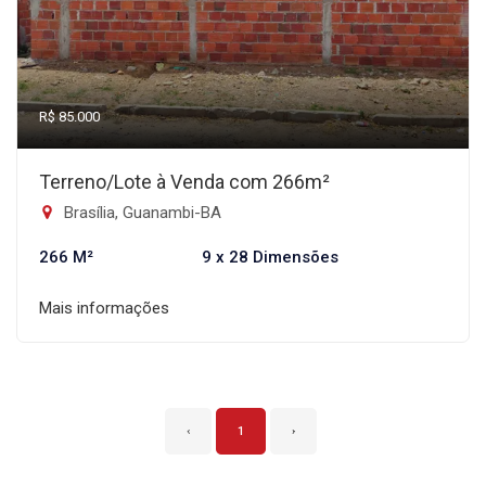
R$ 85.000
Terreno/Lote à Venda com 266m²
Brasília, Guanambi-BA
266 M²
9 x 28 Dimensões
Mais informações
‹
1
›