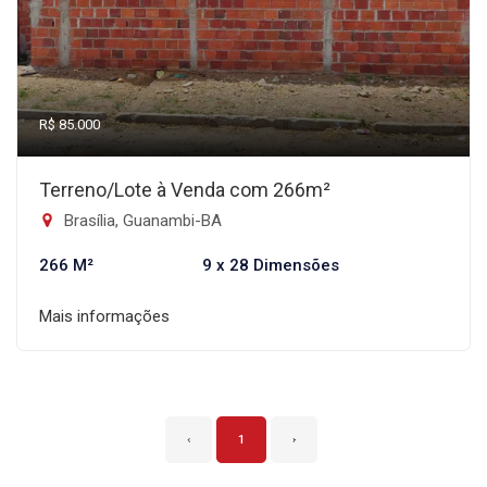
R$ 85.000
Terreno/Lote à Venda com 266m²
Brasília, Guanambi-BA
266 M²
9 x 28 Dimensões
Mais informações
‹
1
›