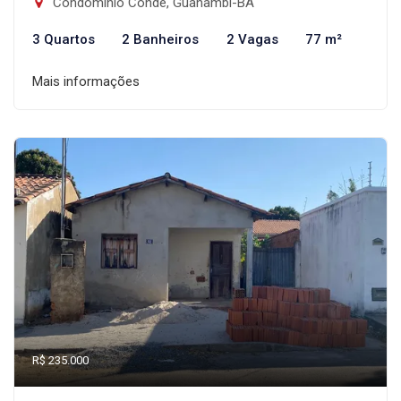
Condomínio Conde, Guanambi-BA
3 Quartos
2 Banheiros
2 Vagas
77 m²
Mais informações
R$ 235.000