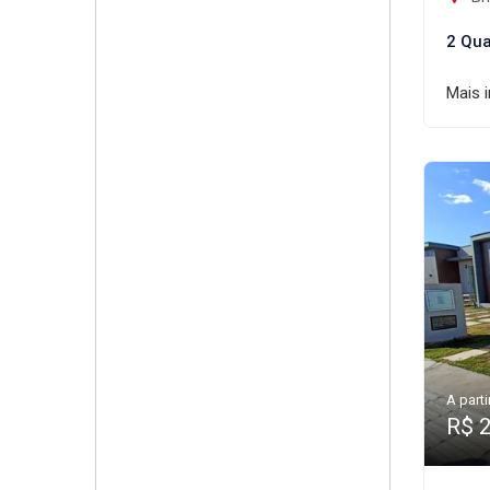
2 Qua
Mais 
A parti
R$ 