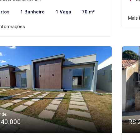
rtos
1 Banheiro
1 Vaga
70 m²
Mais 
informações
r de:
240.000
R$ 