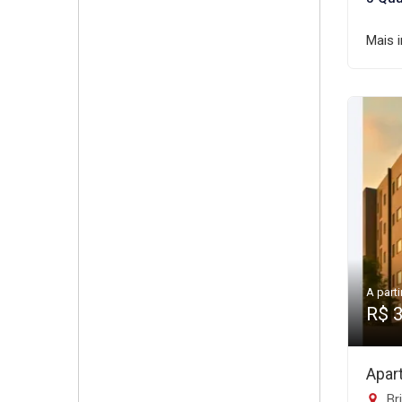
Mais 
A parti
R$ 
Apar
Br