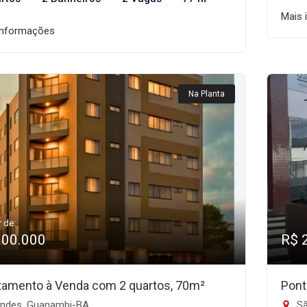
Mais 
informações
Na Planta
r de:
300.000
R$ 
tamento à Venda com 2 quartos, 70m²
Pont
indes, Guanambi-BA
Sã