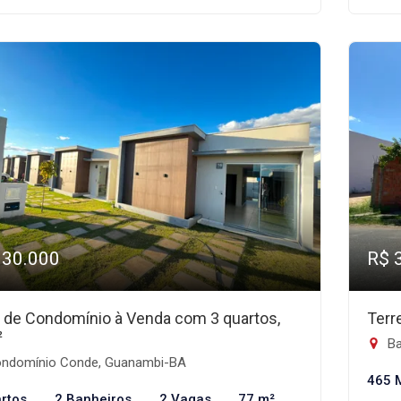
330.000
R$ 
 de Condomínio à Venda com 3 quartos,
Terr
²
Ba
ndomínio Conde, Guanambi-BA
465 
rtos
2 Banheiros
2 Vagas
77 m²