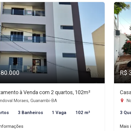
380.000
R$ 
tamento à Venda com 2 quartos, 102m²
Casa
ndoval Moraes, Guanambi-BA
No
rtos
3 Banheiros
1 Vaga
102 m²
3 Qu
informações
Mais 