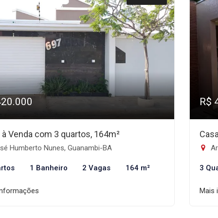
420.000
R$ 
 à Venda com 3 quartos, 164m²
Casa
sé Humberto Nunes, Guanambi-BA
Ar
rtos
1 Banheiro
2 Vagas
164 m²
3 Qu
informações
Mais 