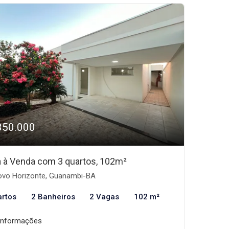
350.000
 à Venda com 3 quartos, 102m²
vo Horizonte, Guanambi-BA
artos
2 Banheiros
2 Vagas
102 m²
informações