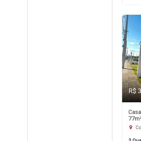
R$ 
Casa
77m
Co
3 Qua