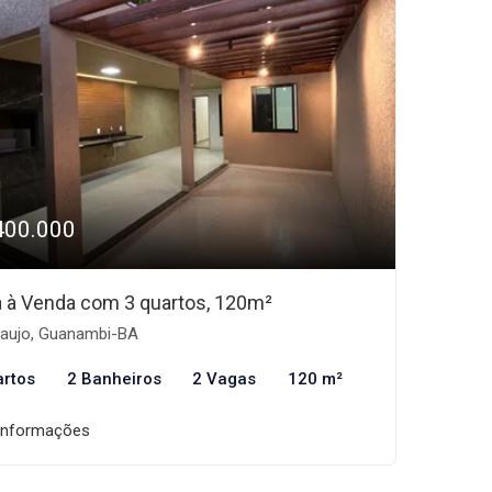
400.000
 à Venda com 3 quartos, 120m²
aujo, Guanambi-BA
artos
2 Banheiros
2 Vagas
120 m²
informações