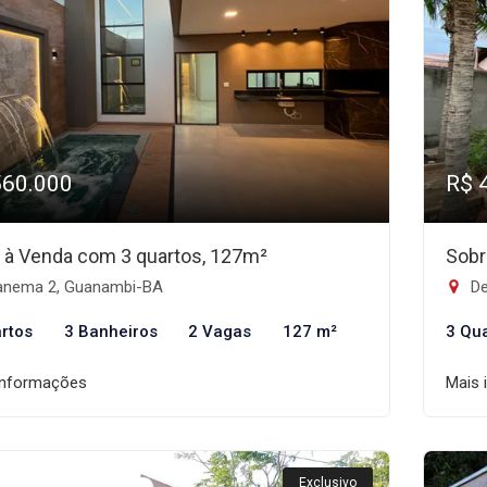
560.000
R$ 
 à Venda com 3 quartos, 127m²
Sobr
anema 2, Guanambi-BA
De
rtos
3 Banheiros
2 Vagas
127 m²
3 Qu
informações
Mais 
Exclusivo