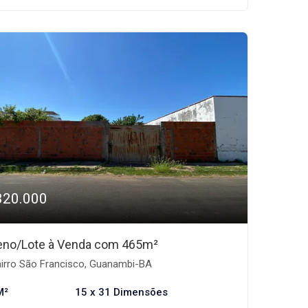
320.000
eno/Lote à Venda com 465m²
irro São Francisco, Guanambi-BA
M²
15 x 31 Dimensões