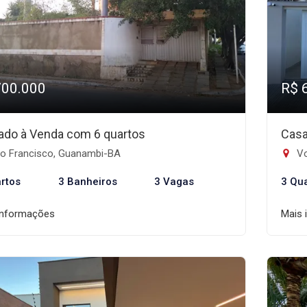
700.000
R$ 
ado à Venda com 6 quartos
Casa
o Francisco, Guanambi-BA
Vo
rtos
3 Banheiros
3 Vagas
3 Qu
informações
Mais 