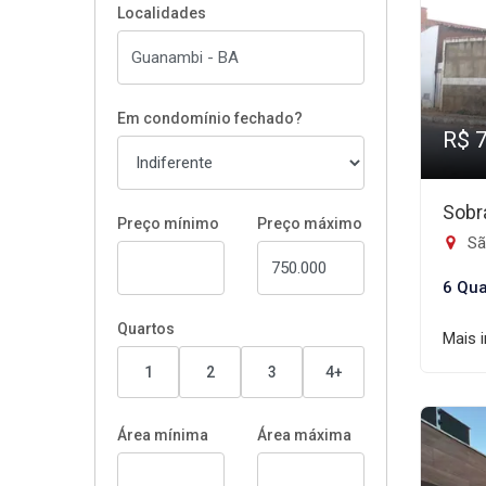
Localidades
Em condomínio fechado?
R$ 
Sobr
Preço mínimo
Preço máximo
Sã
6 Qua
Quartos
Mais 
1
2
3
4+
Área mínima
Área máxima