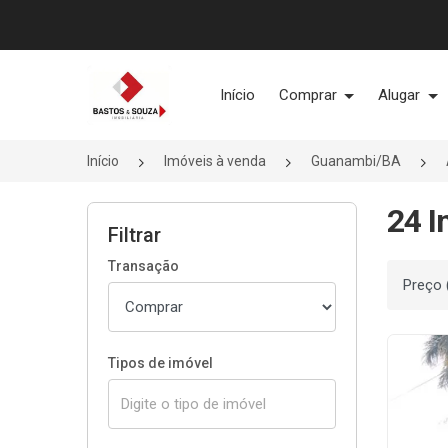
Página inicial
Início
Comprar
Alugar
Início
Imóveis à venda
Guanambi/BA
24 I
Filtrar
Transação
Ordenar
Tipos de imóvel