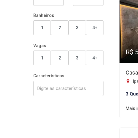
Banheiros
1
2
3
4+
Vagas
R$ 
1
2
3
4+
Casa
Características
Ip
3 Qua
Mais 