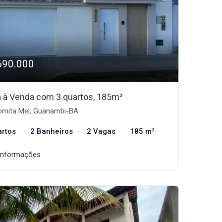
690.000
 à Venda com 3 quartos, 185m²
mita Mel, Guanambi-BA
artos
2 Banheiros
2 Vagas
185 m²
informações