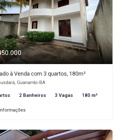
450.000
ado à Venda com 3 quartos, 180m²
usdará, Guanambi-BA
artos
2 Banheiros
3 Vagas
180 m²
informações