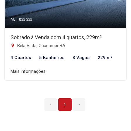
R$ 1.500.000
Sobrado à Venda com 4 quartos, 229m²
Bela Vista, Guanambi-BA
4 Quartos
5 Banheiros
3 Vagas
229 m²
Mais informações
‹
1
›