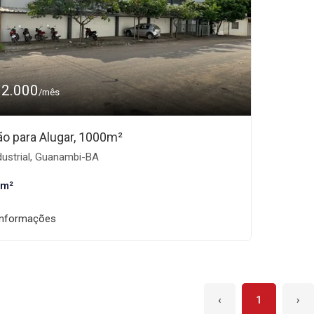
12.000
/mês
ão para Alugar, 1000m²
dustrial, Guanambi-BA
 m²
informações
‹
1
›