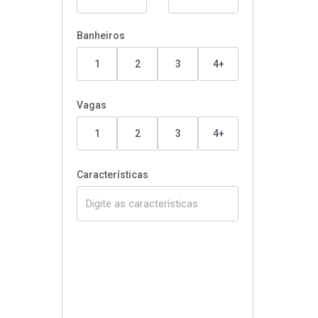
Banheiros
1
2
3
4+
Vagas
1
2
3
4+
Características