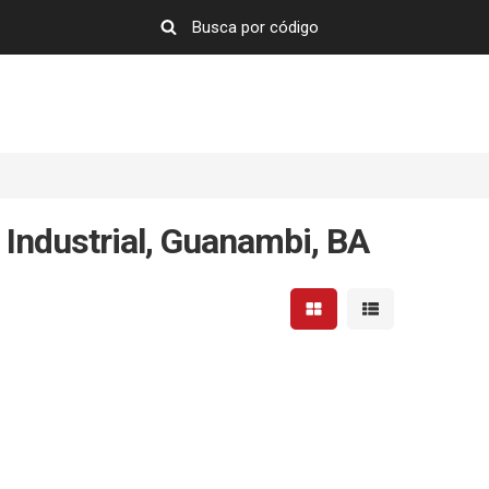
 Industrial, Guanambi, BA
Mostrar resultados em 
Mostrar resultad