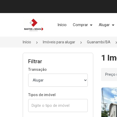
Página inicial
Início
Comprar
Alugar
Início
Imóveis para alugar
Guanambi/BA
1 Im
Filtrar
Transação
Ordenar
Tipos de imóvel