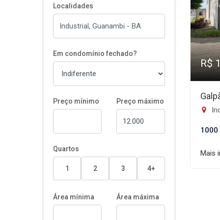
Localidades
Em condomínio fechado?
R$ 
Galp
Preço mínimo
Preço máximo
In
1000
Quartos
Mais 
1
2
3
4+
Área mínima
Área máxima