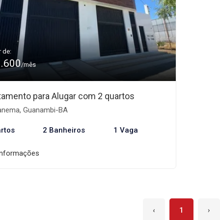
r de:
1.600
/mês
tamento para Alugar com 2 quartos
anema, Guanambi-BA
rtos
2 Banheiros
1 Vaga
informações
‹
1
›