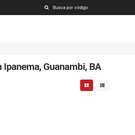
em Ipanema, Guanambi, BA
Mostrar resultados em 
Mostrar resultad