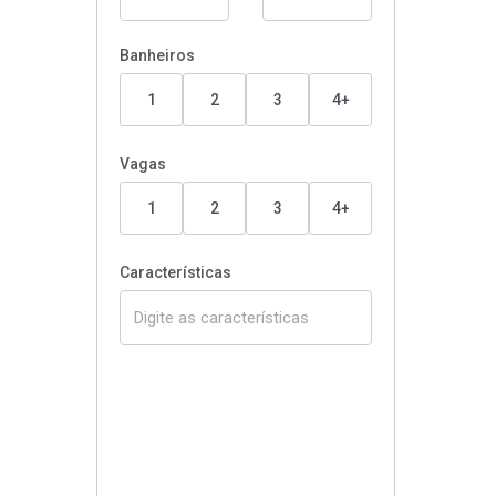
Banheiros
1
2
3
4+
Vagas
1
2
3
4+
Características