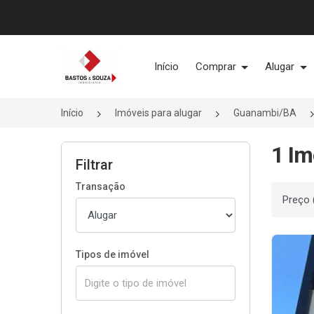
Página inicial
Início
Comprar
Alugar
Início
Imóveis para alugar
Guanambi/BA
1 Im
Filtrar
Transação
Ordenar
Tipos de imóvel