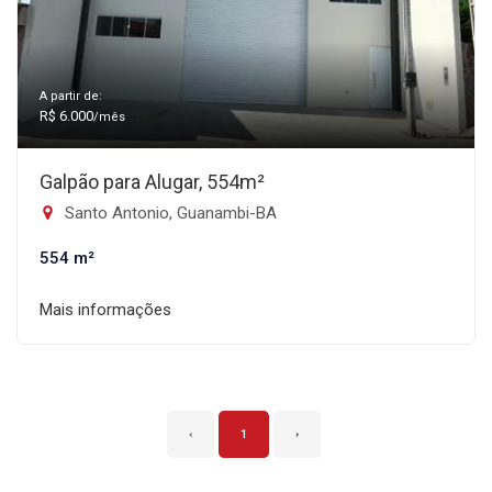
A partir de:
R$ 6.000
/mês
Galpão para Alugar, 554m²
Santo Antonio, Guanambi-BA
554 m²
Mais informações
‹
1
›