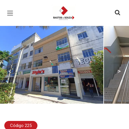
Página inicial
<
>
Código 225