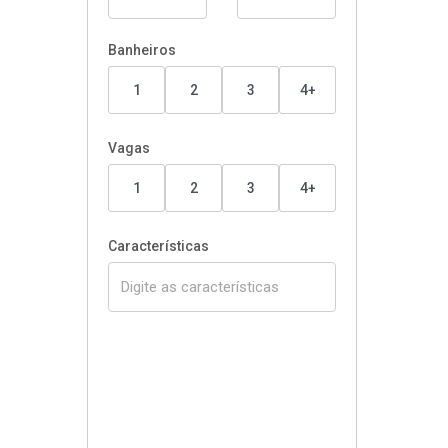
Banheiros
1
2
3
4+
Vagas
1
2
3
4+
Características