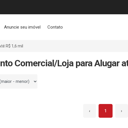
Anuncie seu imóvel
Contato
Até R$ 1,6 mil
nto Comercial/Loja para Alugar at
 por
‹
1
›