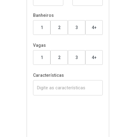
Banheiros
1
2
3
4+
Vagas
1
2
3
4+
Características