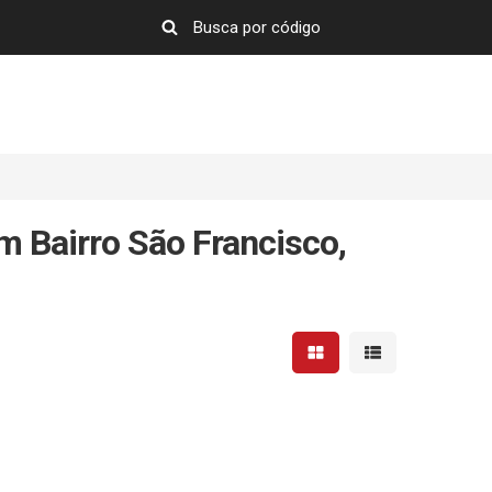
m Bairro São Francisco,
Mostrar resultados em 
Mostrar resultad