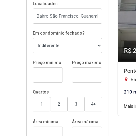
Localidades
Em condomínio fechado?
R$ 
Preço mínimo
Preço máximo
Pont
Ba
210 
Quartos
1
2
3
4+
Mais 
Área mínima
Área máxima