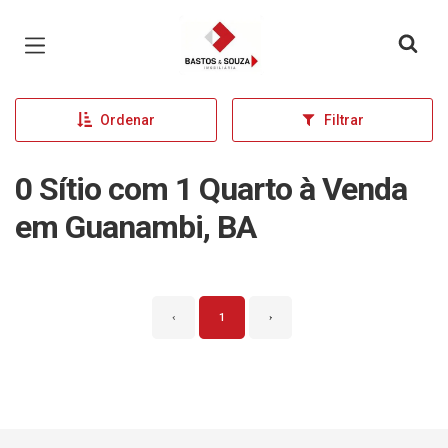
Página inicial
Ordenar
Filtrar
0 Sítio com 1 Quarto à Venda
em Guanambi, BA
‹
1
›