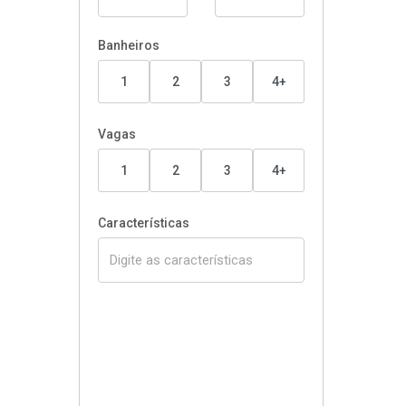
Banheiros
1
2
3
4+
Vagas
1
2
3
4+
Características