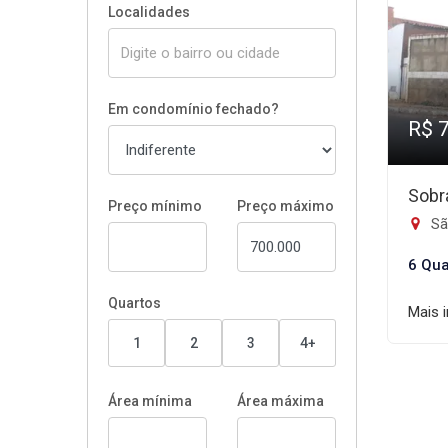
Localidades
Em condomínio fechado?
R$ 
Sobr
Preço mínimo
Preço máximo
Sã
6 Qua
Quartos
Mais 
1
2
3
4+
Área mínima
Área máxima