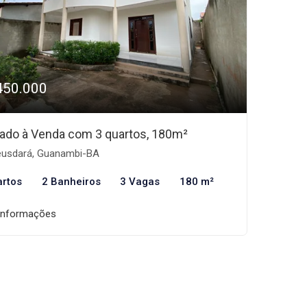
450.000
ado à Venda com 3 quartos, 180m²
usdará, Guanambi-BA
artos
2 Banheiros
3 Vagas
180 m²
informações