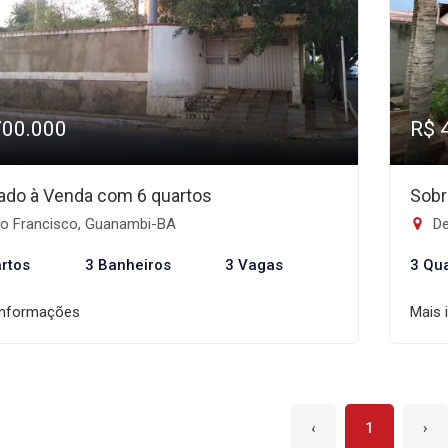
700.000
R$ 
ado à Venda com 6 quartos
Sobr
o Francisco, Guanambi-BA
De
rtos
3 Banheiros
3 Vagas
3 Qu
informações
Mais 
‹
1
›