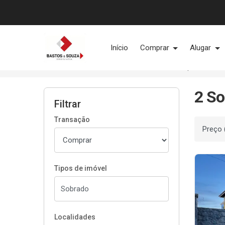
Página inicial
Início
Comprar
Alugar
Início
Sobrados à venda
Com Copa
2 S
Filtrar
Transação
Ordenar
Tipos de imóvel
Localidades