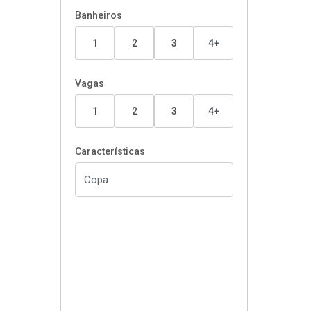
Banheiros
1
2
3
4+
Vagas
1
2
3
4+
Características