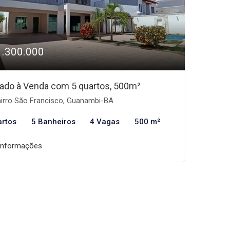
1.300.000
ado à Venda com 5 quartos, 500m²
irro São Francisco, Guanambi-BA
artos
5 Banheiros
4 Vagas
500 m²
informações