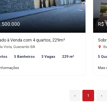
1.500.000
R$ 
ado à Venda com 4 quartos, 229m²
Sobr
la Vista, Guanambi-BA
Ba
rtos
5 Banheiros
3 Vagas
229 m²
5 Qu
informações
Mais 
‹
1
›