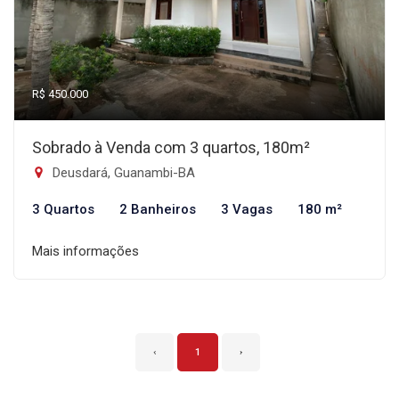
R$ 450.000
Sobrado à Venda com 3 quartos, 180m²
Deusdará, Guanambi-BA
3 Quartos
2 Banheiros
3 Vagas
180 m²
Mais informações
‹
1
›