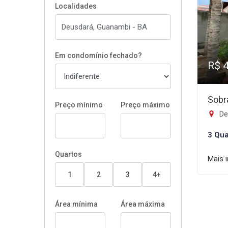
Localidades
Em condomínio fechado?
R$ 
Sobr
Preço mínimo
Preço máximo
De
3 Qua
Quartos
Mais 
1
2
3
4+
Área mínima
Área máxima