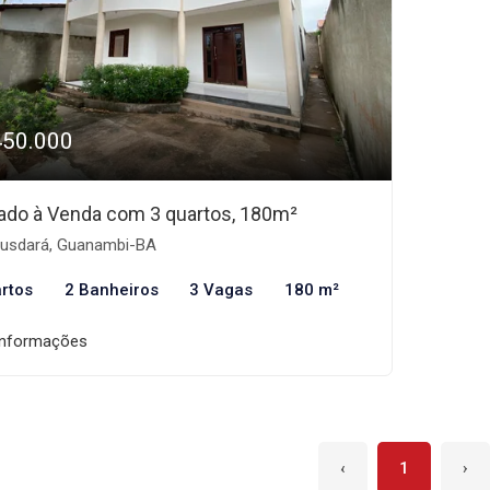
450.000
ado à Venda com 3 quartos, 180m²
usdará, Guanambi-BA
rtos
2 Banheiros
3 Vagas
180 m²
informações
‹
1
›