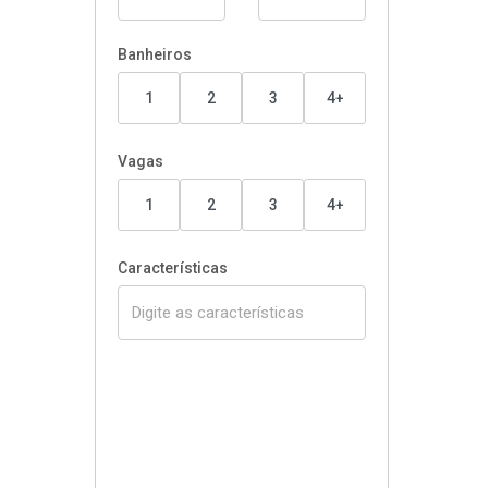
Banheiros
1
2
3
4+
Vagas
1
2
3
4+
Características