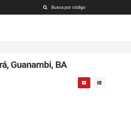
rá, Guanambi, BA
Mostrar resultados em 
Mostrar resultad