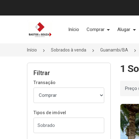
Página inicial
Início
Comprar
Alugar
Início
Sobrados à venda
Guanambi/BA
1 So
Filtrar
Transação
Ordenar
Tipos de imóvel