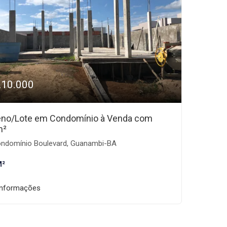
210.000
eno/Lote em Condomínio à Venda com
m²
ndomínio Boulevard, Guanambi-BA
M²
informações