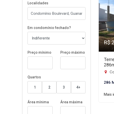
Localidades
Em condomínio fechado?
R$ 
Preço mínimo
Preço máximo
Terr
286
Co
Quartos
286 
1
2
3
4+
Mais 
Área mínima
Área máxima