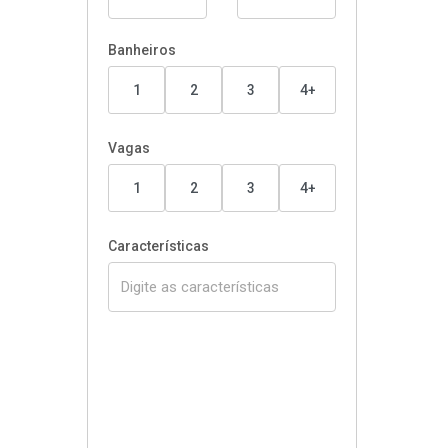
Banheiros
1
2
3
4+
Vagas
1
2
3
4+
Características