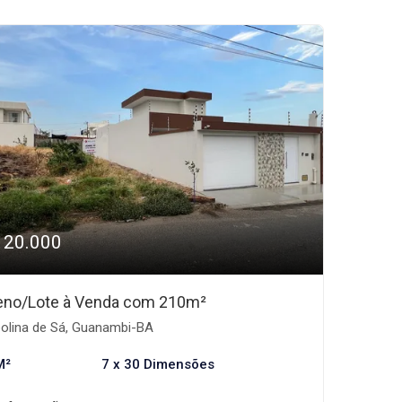
120.000
eno/Lote à Venda com 210m²
olina de Sá, Guanambi-BA
M²
7 x 30 Dimensões