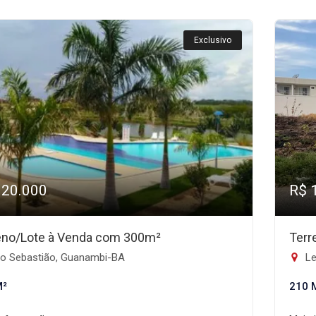
Exclusivo
120.000
R$ 
eno/Lote à Venda com 300m²
Terr
o Sebastião, Guanambi-BA
Le
M²
210 