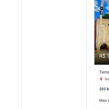
R$ 
Terr
Be
203 
Mais 