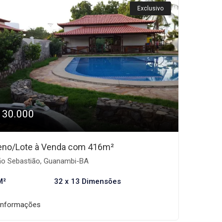
Exclusivo
130.000
eno/Lote à Venda com 416m²
o Sebastião, Guanambi-BA
M²
32 x 13 Dimensões
informações