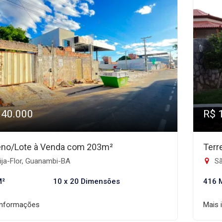
140.000
R$ 
eno/Lote à Venda com 203m²
Terr
ija-Flor, Guanambi-BA
Sã
M²
10 x 20 Dimensões
416 
informações
Mais 