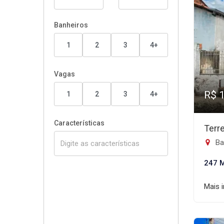
Banheiros
1
2
3
4+
Vagas
R$ 
1
2
3
4+
Características
Terr
Ba
247 
Mais 