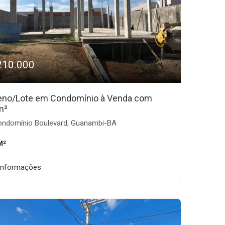
210.000
eno/Lote em Condomínio à Venda com
m²
ndomínio Boulevard, Guanambi-BA
M²
informações