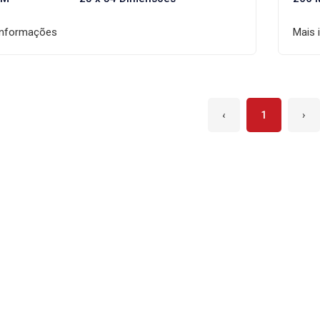
informações
Mais 
‹
1
›