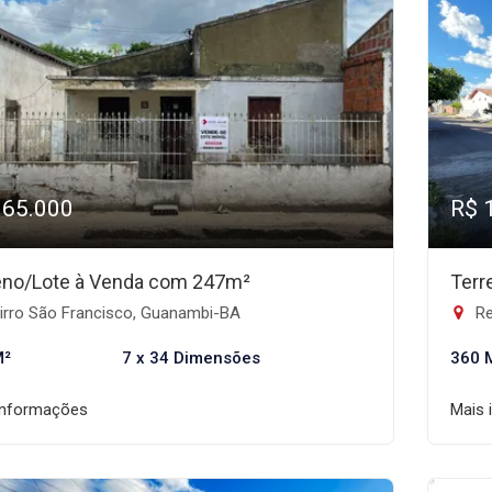
165.000
R$ 
eno/Lote à Venda com 247m²
Terr
irro São Francisco, Guanambi-BA
Re
M²
7 x 34 Dimensões
360 
informações
Mais 