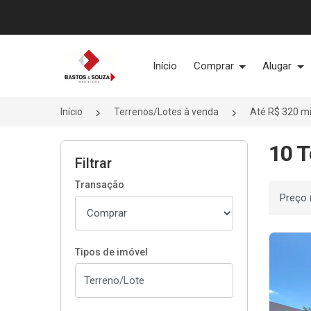
Página inicial
Início
Comprar
Alugar
Início
Terrenos/Lotes à venda
Até R$ 320 mi
10 T
Filtrar
Transação
Ordenar
Tipos de imóvel