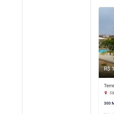
R$ 
Terr
Sã
300 