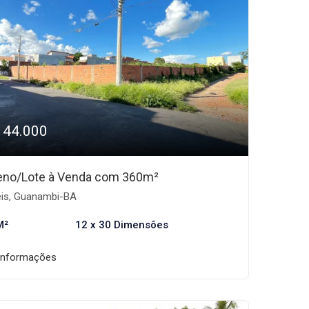
144.000
eno/Lote à Venda com 360m²
is, Guanambi-BA
M²
12 x 30 Dimensões
informações