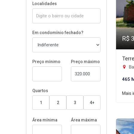
Localidades
Em condomínio fechado?
R$ 
Terr
Preço mínimo
Preço máximo
Ba
465 
Quartos
Mais 
1
2
3
4+
Área mínima
Área máxima