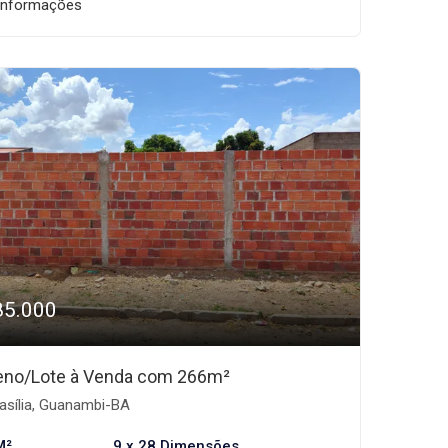
informações
85.000
eno/Lote à Venda com 266m²
asília, Guanambi-BA
M²
9 x 28 Dimensões