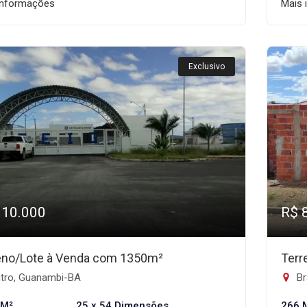
informações
Mais 
Exclusivo
110.000
R$ 
eno/Lote à Venda com 1350m²
Terr
tro, Guanambi-BA
Br
 M²
25 x 54 Dimensões
266 