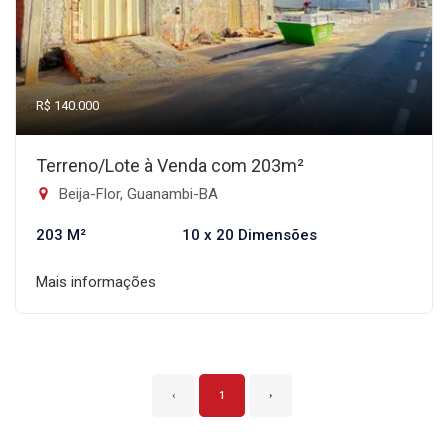
R$ 140.000
Terreno/Lote à Venda com 203m²
Beija-Flor, Guanambi-BA
203 M²
10 x 20 Dimensões
Mais informações
‹
1
›