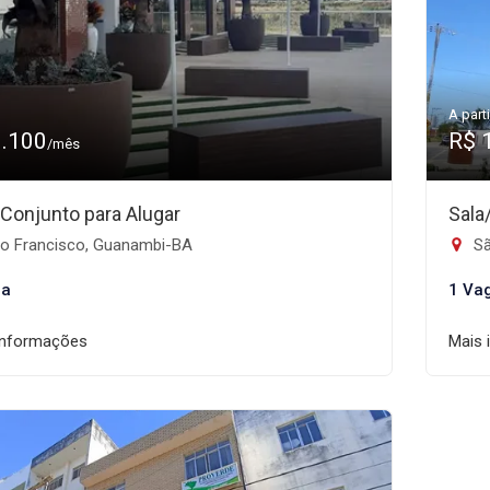
A parti
1.100
R$ 
/mês
/Conjunto para Alugar
Sala
o Francisco, Guanambi-BA
Sã
ga
1 Va
informações
Mais 