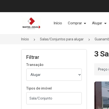
Página inicial
Início
Comprar
Alugar
Início
Salas/Conjuntos para alugar
Guanamb
3 Sa
Filtrar
Transação
Ordenar
Tipos de imóvel