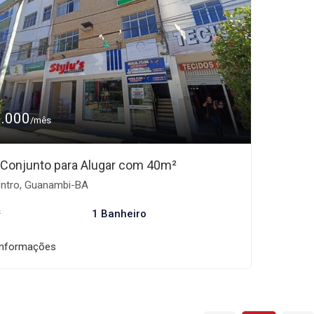
1.000
/mês
/Conjunto para Alugar com 40m²
ntro, Guanambi-BA
²
1 Banheiro
informações