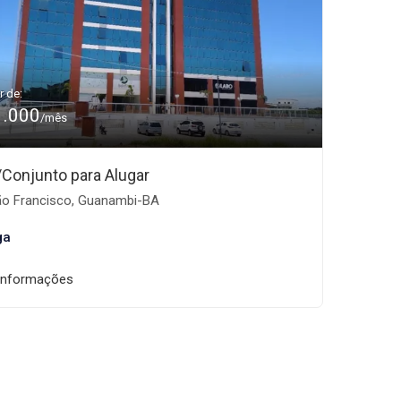
r de:
1.000
/mês
/Conjunto para Alugar
o Francisco, Guanambi-BA
ga
informações