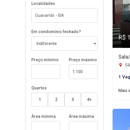
Localidades
Em condomínio fechado?
R$ 
Sala
Preço mínimo
Preço máximo
Sã
1 Va
Quartos
Mais 
1
2
3
4+
Área mínima
Área máxima